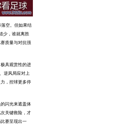
标落空。但如果结
错少，谁就离胜
比赛质量与对抗强
出极具观赏性的进
理、逆风局应对上
乏力，控球更多停
员的闪光来遮盖体
几次关键救险，才
场比赛呈现出一