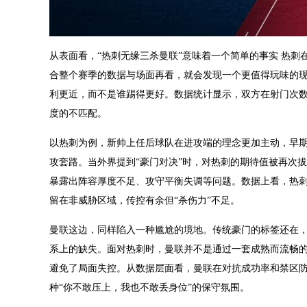
从表面看，“热刺无缘三杀曼联”意味着一个简单的事实 热
合整个赛季的数据与场面再看，就会发现一个更值得玩味的现
利更近，而不是谁踢得更好。数据统计显示，双方在射门次
度的不匹配。
以热刺为例，新帅上任后球队在进攻端的理念更加主动，早
攻套路。当外界提到“豪门对决”时，对热刺的期待值被再次
暴露出阵容厚度不足、攻守平衡失调等问题。数据上看，热
留在非威胁区域，传控有余但“杀伤力”不足。
曼联这边，同样陷入一种尴尬的境地。传统豪门的标签还在
系上的缺失。面对热刺时，曼联并不是通过一套成熟而流畅
避免了局面失控。从数据层面看，曼联在对抗成功率和禁区
种“你不敢压上，我也不敢丢身位”的保守氛围。