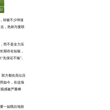
点，却被不少球迷
过去，热刺与曼联
”，而不是全力压
置长期存在短板，
“先保证不输”。
、双方都在高位压
。而如今，在这场
赛观感被严重稀
否要一如既往地前