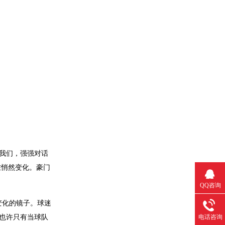
诉我们，强强对话
在悄然变化。豪门
QQ咨询
变化的镜子。球迷
电话咨询
。也许只有当球队