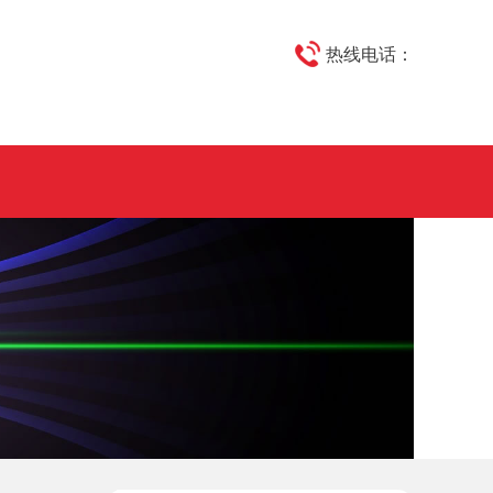
热线电话：