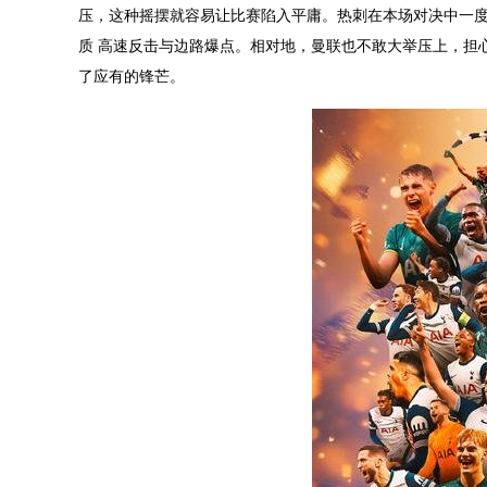
压，这种摇摆就容易让比赛陷入平庸。热刺在本场对决中一
质 高速反击与边路爆点。相对地，曼联也不敢大举压上，担
了应有的锋芒。