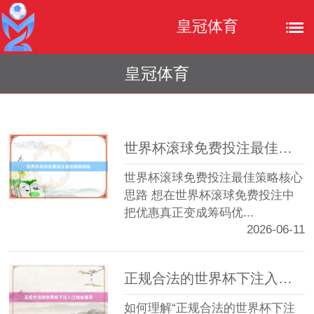
皇冠体育
皇冠体育
世界杯滚球免费投注最佳策略揭秘
世界杯滚球免费投注最佳策略核心
思路 想在世界杯滚球免费投注中
把优惠真正变成筹码优...
2026-06-11
正规合法的世界杯下注入口地址推荐
如何理解“正规合法的世界杯下注