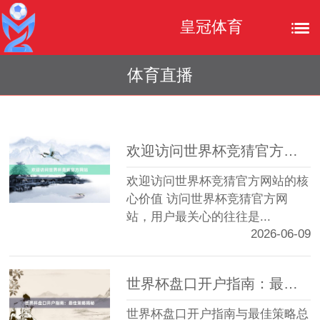
皇冠体育
体育直播
欢迎访问世界杯竞猜官方网站
欢迎访问世界杯竞猜官方网站的核
心价值 访问世界杯竞猜官方网
站，用户最关心的往往是...
2026-06-09
世界杯盘口开户指南：最佳策略揭秘
世界杯盘口开户指南与最佳策略总