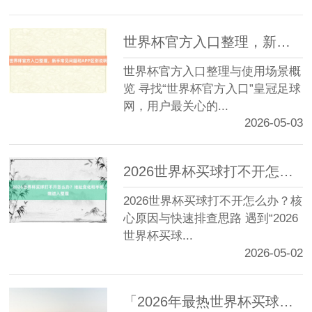
世界杯官方入口整理，新手常见问题和APP区别说明
世界杯官方入口整理与使用场景概
览 寻找“世界杯官方入口”皇冠足球
网，用户最关心的...
2026-05-03
2026世界杯买球打不开怎么办？地址变化和手机端进入整理
2026世界杯买球打不开怎么办？核
心原因与快速排查思路 遇到“2026
世界杯买球...
2026-05-02
「2026年最热世界杯买球平台排行榜揭秘」