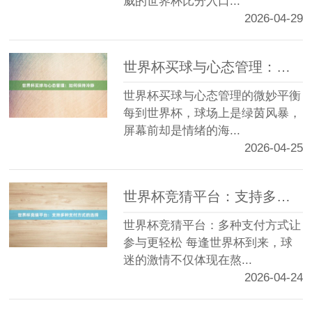
威的世界杯比分入口...
2026-04-29
世界杯买球与心态管理：如何保持冷静
世界杯买球与心态管理的微妙平衡
每到世界杯，球场上是绿茵风暴，
屏幕前却是情绪的海...
2026-04-25
世界杯竞猜平台：支持多种支付方式的选择
世界杯竞猜平台：多种支付方式让
参与更轻松 每逢世界杯到来，球
迷的激情不仅体现在熬...
2026-04-24