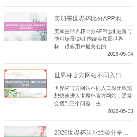
美加墨世界杯比分APP地址更新，手机端查询和网站选择整理
美加墨世界杯比分APP地址更新与
使用场景说明 围绕美加墨世界
杯，很多用户最关心的...
2026-05-04
世界杯官方网站不同入口对比，备用入口和手机端进入说明
世界杯官方网站不同入口对比概览
想快速进入世界杯官方网站，通常
会遇到三个问题：主...
2026-05-03
2026世界杯买球经验分享，常见问题和最新地址别忽略