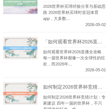
2026世界杯买球经验分享与基础思
路 2026世界杯买球时皇冠体育
app，大多数...
2026-05-02
「如何观看世界杯2026直播全攻略」
如何观看世界杯2026直播全攻略
每一届世界杯都像一次全球性的狂
欢，而2026年...
2026-05-01
如何制定2026世界杯竞猜计划：专家建议
如何制定2026世界杯竞猜计划：专
家建议 四年一届的世界杯，不只