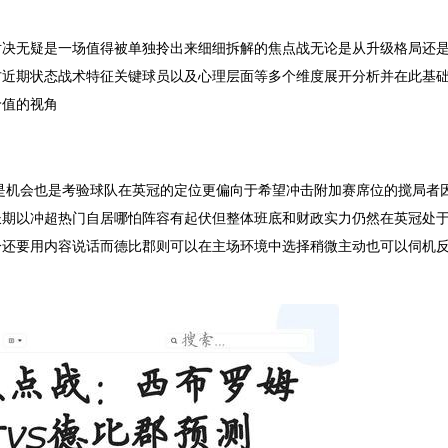
对决无疑是一场值得被单独拎出来细细拆解的焦点战无论是从升级格局还
方近期状态战术特征关键球员以及心理层面等多个维度展开分析并在此基
价值的视角
是机会也是考验球队在英冠的定位更偏向于希望冲击附加赛席位的搅局者
长期以冲超热门自居哪怕阵容有起伏但整体班底和财政实力仍然在英冠处
分还要用内容说话而德比郡则可以在主场环境中选择稍微主动也可以伺机