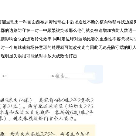
可能呈现出一种画面西布罗姆维奇在中后场通过不断的横向转移寻找边路
比郡的边路防守在一对一中频繁被突破那么他们就会被迫增加协防人数进
接影响全队的进攻转化效率 同时定位球对这场比赛的重要性不容忽视两
局时一个角球或前场任意球的处理就可能改变走向因此无论是防守端的盯
出现明显失误很可能被对手放大成致命打击