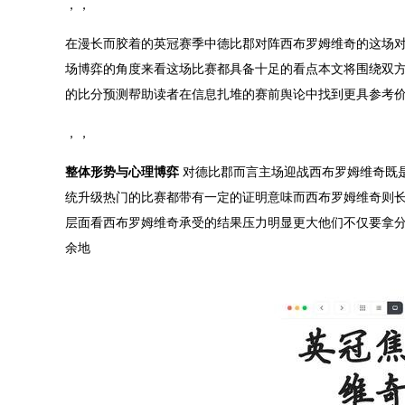
，，
在漫长而胶着的英冠赛季中德比郡对阵西布罗姆维奇的这场
场博弈的角度来看这场比赛都具备十足的看点本文将围绕双
的比分预测帮助读者在信息扎堆的赛前舆论中找到更具参考
，，
整体形势与心理博弈
对德比郡而言主场迎战西布罗姆维奇既
统升级热门的比赛都带有一定的证明意味而西布罗姆维奇则
层面看西布罗姆维奇承受的结果压力明显更大他们不仅要拿
余地