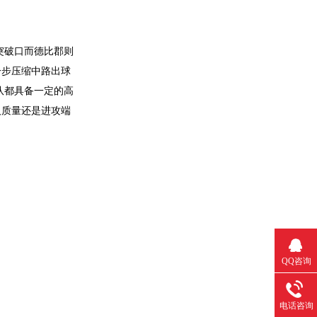
突破口而德比郡则
一步压缩中路出球
队都具备一定的高
人质量还是进攻端
QQ咨询
电话咨询