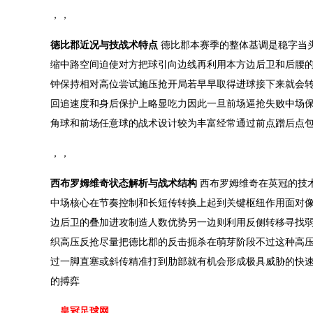
，，
德比郡近况与技战术特点
德比郡本赛季的整体基调是稳字当
缩中路空间迫使对方把球引向边线再利用本方边后卫和后腰
钟保持相对高位尝试施压抢开局若早早取得进球接下来就会
回追速度和身后保护上略显吃力因此一旦前场逼抢失败中场
角球和前场任意球的战术设计较为丰富经常通过前点蹭后点
，，
西布罗姆维奇状态解析与战术结构
西布罗姆维奇在英冠的技
中场核心在节奏控制和长短传转换上起到关键枢纽作用面对
边后卫的叠加进攻制造人数优势另一边则利用反侧转移寻找
织高压反抢尽量把德比郡的反击扼杀在萌芽阶段不过这种高
过一脚直塞或斜传精准打到肋部就有机会形成极具威胁的快
的搏弈
，
皇冠足球网
，