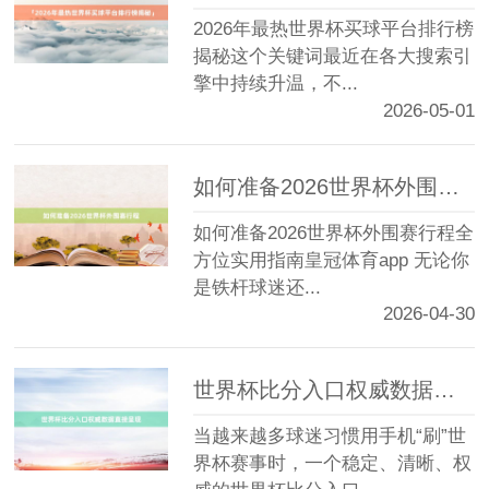
2026年最热世界杯买球平台排行榜
揭秘这个关键词最近在各大搜索引
擎中持续升温，不...
2026-05-01
如何准备2026世界杯外围赛行程
如何准备2026世界杯外围赛行程全
方位实用指南皇冠体育app 无论你
是铁杆球迷还...
2026-04-30
世界杯比分入口权威数据直接呈现
当越来越多球迷习惯用手机“刷”世
界杯赛事时，一个稳定、清晰、权