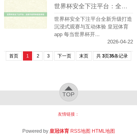
世界杯安全下注平台：全新升级带来极致体验
世界杯安全下注平台全新升级打造
沉浸式观赛与互动体验 皇冠体育
app 每当世界杯开...
2026-04-22
首页
1
2
3
下一页
末页
共
3
页
35
条记录
TOP
友情链接：
Powered by
皇冠体育
RSS地图
HTML地图