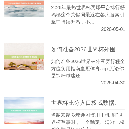
2026年最热世界杯买球平台排行榜
揭秘这个关键词最近在各大搜索引
擎中持续升温，不...
2026-05-01
如何准备2026世界杯外围赛行程
如何准备2026世界杯外围赛行程全
方位实用指南皇冠体育app 无论你
是铁杆球迷还...
2026-04-30
世界杯比分入口权威数据直接呈现
当越来越多球迷习惯用手机“刷”世
界杯赛事时，一个稳定、清晰、权